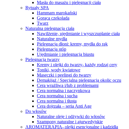
Masła do masażu i pielęgnacji ciała
Rytuały SPA
Hammam marokański
Gorąca czekolada
Twarz
Naturalna pielęgnacja ciała
Nawilżenie, ujędrnianie i wyszczuplanie ciała
Naturalne mydła
Pielęgnacja dłoni: kremy, mydła do rąk
Pielęgnacja stóp
Ujędrnianie i pielęgnacja biustu
Pielęgnacja twarzy
Kremy i olejki do twarzy- każdy rodzaj cery
Toniki, wody kwiatowe
Maseczki i peelingi do twarzy
Demakijaż / Specjalna pielęgnacja okolic oczu
Cera wrażliwa i/lub z problemami
Cera normalna i naczynkowa
Cera normalna i sucha
Cera normalna i tłusta
Cera dojrzała – seria Anti Age
Do włosów
Naturalne oleje i odżywki do włosów
Szampony naturalne i ajurwedyjskie
AROMATERAPIA- olejki esencjonalne i kadzidła