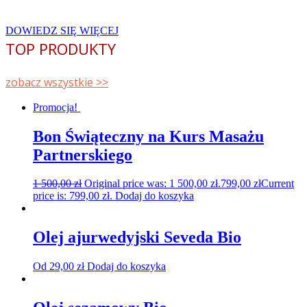
kraju.
DOWIEDZ SIĘ WIĘCEJ
TOP PRODUKTY
zobacz wszystkie >>
Promocja!
Bon Świąteczny na Kurs Masażu
Partnerskiego
1 500,00
zł
Original price was: 1 500,00 zł.
799,00
zł
Current
price is: 799,00 zł.
Dodaj do koszyka
Olej ajurwedyjski Seveda Bio
Od
29,00
zł
Dodaj do koszyka