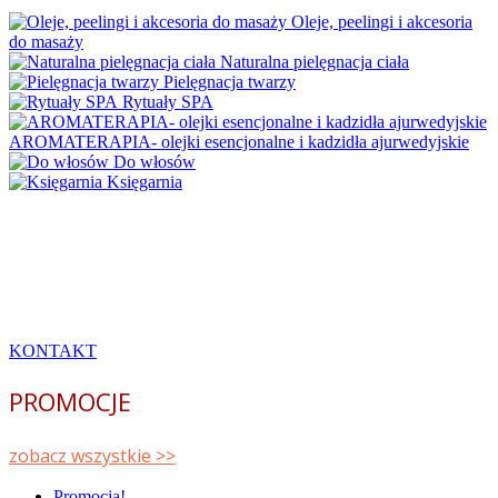
Oleje, peelingi i akcesoria
do masaży
Naturalna pielęgnacja ciała
Pielęgnacja twarzy
Rytuały SPA
AROMATERAPIA- olejki esencjonalne i kadzidła ajurwedyjskie
Do włosów
Księgarnia
Nie wiesz który produkt będzie
odpowiedni dla Ciebie?
Skontaktuj się z nami – chętnie doradzimy.
KONTAKT
PROMOCJE
zobacz wszystkie >>
Promocja!