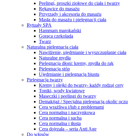
Peelingi, proszki ziołowe do ciała i twarzy
Rękawice do masażu
Przyrządy i akcesoria do masażu
Masła do masażu i pielęgnacji ciała
Rytuały SPA
Hammam marokański
Gorąca czekolada
Twarz
Naturalna pielęgnacja ciała
Nawilżenie, ujędrnianie i wyszczuplanie ciała
Naturalne mydła
Pielęgnacja dłoni: kremy, mydła do rąk
Pielęgnacja stóp
Ujędrnianie i pielęgnacja biustu
Pielęgnacja twarzy
Kremy i olejki do twarzy- każdy rodzaj cery
Toniki, wody kwiatowe
Maseczki i peelingi do twarzy
Demakijaż / Specjalna pielęgnacja okolic oczu
Cera wrażliwa i/lub z problemami
Cera normalna i naczynkowa
Cera normalna i sucha
Cera normalna i tłusta
Cera dojrzała – seria Anti Age
Do włosów