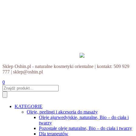
Sklep Oshin.pl - naturalne kosmetyki orientalne | kontakt: 509 929
777 | sklep@oshin.pl
0
KATEGORIE
Oleje, peelingi i akcesoria do masaży
Oleje ajurwedyjskie, naturalne, Bio – do ciała i
twarzy
Pozostałe oleje naturalne, Bio – do ciała i twarzy
Dla terapeutów