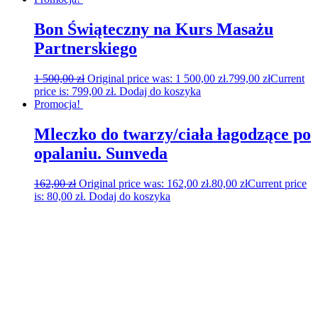
Bon Świąteczny na Kurs Masażu
Partnerskiego
1 500,00
zł
Original price was: 1 500,00 zł.
799,00
zł
Current
price is: 799,00 zł.
Dodaj do koszyka
Promocja!
Mleczko do twarzy/ciała łagodzące po
opalaniu. Sunveda
162,00
zł
Original price was: 162,00 zł.
80,00
zł
Current price
is: 80,00 zł.
Dodaj do koszyka
Szukasz kompleksowego szkolenia dla
Ośrodków SPA & Wellness?
Oferujemy profesjonalne szkolenia dla Ośrodków SPA &
Wellness oraz osób indywidualnych na terenie całego