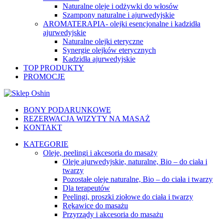
Naturalne oleje i odżywki do włosów
Szampony naturalne i ajurwedyjskie
AROMATERAPIA- olejki esencjonalne i kadzidła
ajurwedyjskie
Naturalne olejki eteryczne
Synergie olejków eterycznych
Kadzidła ajurwedyjskie
TOP PRODUKTY
PROMOCJE
BONY PODARUNKOWE
REZERWACJA WIZYTY NA MASAŻ
KONTAKT
KATEGORIE
Oleje, peelingi i akcesoria do masaży
Oleje ajurwedyjskie, naturalne, Bio – do ciała i
twarzy
Pozostałe oleje naturalne, Bio – do ciała i twarzy
Dla terapeutów
Peelingi, proszki ziołowe do ciała i twarzy
Rękawice do masażu
Przyrządy i akcesoria do masażu