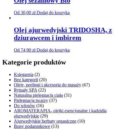
Olej sezamowy Bio
Od
30,00
zł
Dodaj do koszyka
Olej ajurwedyjski TRIDOSHA, z
dziurawcem i imbirem
Od
74,90
zł
Dodaj do koszyka
Kategorie produktów
Księgarnia
(2)
Bez kategorii
(20)
Oleje, peelingi i akcesoria do masaży
(67)
Rytuały SPA
(22)
Naturalna pielęgnacja ciała
(31)
Pielęgnacja twarzy
(37)
Do włosów
(16)
AROMATERAPIA- olejki esencjonalne i kadzidła
ajurwedyjskie
(29)
Ajurwedyjskie herbaty organiczne
(10)
Bony podarunkowe
(13)